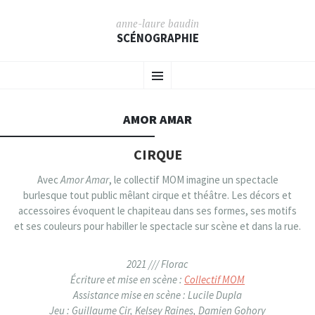
anne-laure baudin
SCÉNOGRAPHIE
ALLER AU CONTENU PRINCIPAL
Menu
AMOR AMAR
CIRQUE
Avec
Amor Amar
, le collectif MOM imagine un spectacle
burlesque tout public mêlant cirque et théâtre. Les décors et
accessoires évoquent le chapiteau dans ses formes, ses motifs
et ses couleurs pour habiller le spectacle sur scène et dans la rue.
2021 /// Florac
Écriture et mise en scène :
Collectif MOM
Assistance mise en scène : Lucile Dupla
Jeu : Guillaume Cir, Kelsey Raines, Damien Gohory