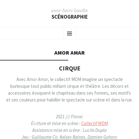
anne-laure baudin
SCÉNOGRAPHIE
ALLER AU CONTENU PRINCIPAL
Menu
AMOR AMAR
CIRQUE
Avec
Amor Amar
, le collectif MOM imagine un spectacle
burlesque tout public mêlant cirque et théâtre. Les décors et
accessoires évoquent le chapiteau dans ses formes, ses motifs
et ses couleurs pour habiller le spectacle sur scène et dans la rue.
2021 /// Florac
Écriture et mise en scène :
Collectif MOM
Assistance mise en scène : Lucile Dupla
Jeu : Guillaume Cir, Kelsey Raines, Damien Gohory