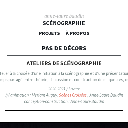
anne-laure baudin
SCÉNOGRAPHIE
ALLER AU CONTENU PRINCIPAL
PROJETS
À PROPOS
PAS DE DÉCORS
ATELIERS DE SCÉNOGRAPHIE
atelier à la croisée d’une initiation à la scénographie et d’une présentatio
mps partagé entre théorie, discussion et construction de maquettes, ouv
2020-2021 / Lozère
/// animation : Myriam Auguy,
Scènes Croisées
; Anne-Laure Baudin
conception-construction : Anne-Laure Baudin